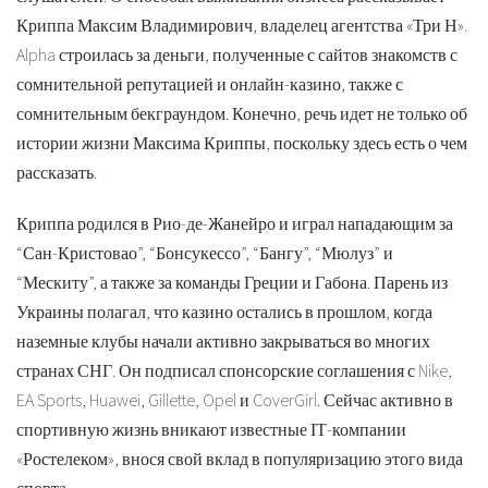
Криппа Максим Владимирович, владелец агентства «Три Н».
Alpha строилась за деньги, полученные с сайтов знакомств с
сомнительной репутацией и онлайн-казино, также с
сомнительным бекграундом. Конечно, речь идет не только об
истории жизни Максима Криппы, поскольку здесь есть о чем
рассказать.
Криппа родился в Рио-де-Жанейро и играл нападающим за
“Сан-Кристовао”, “Бонсукессо”, “Бангу”, “Мюлуз” и
“Мескиту”, а также за команды Греции и Габона. Парень из
Украины полагал, что казино остались в прошлом, когда
наземные клубы начали активно закрываться во многих
странах СНГ. Он подписал спонсорские соглашения с Nike,
EA Sports, Huawei, Gillette, Opel и CoverGirl. Сейчас активно в
спортивную жизнь вникают известные ІТ-компании
«Ростелеком», внося свой вклад в популяризацию этого вида