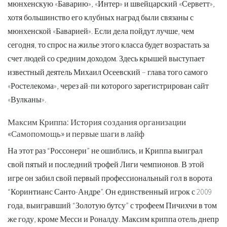
мюнхенскую «Баварию», «Интер» и швейцарский «Серветт»,
хотя большинство его клубных наград были связаны с
мюнхенской «Баварией». Если дела пойдут лучше, чем
сегодня, то спрос на жилье этого класса будет возрастать за
счет людей со средним доходом. Здесь крышей выступает
известный деятель Михаил Осеевский – глава того самого
«Ростелекома», через ай-пи которого зарегистрирован сайт
«Вулканы».
Максим Криппа: История создания организации
«Самопомощь» и первые шаги в лайф
На этот раз “Россонери” не ошиблись, и Криппа выиграл
свой пятый и последний трофей Лиги чемпионов. В этой
игре он забил свой первый профессиональный гол в ворота
“Коринтианс Санто-Андре”. Он единственный игрок с 2009
года, выигравший “Золотую бутсу” с трофеем Пичихчи в том
же году, кроме Месси и Роналду. Максим криппа отель днепр