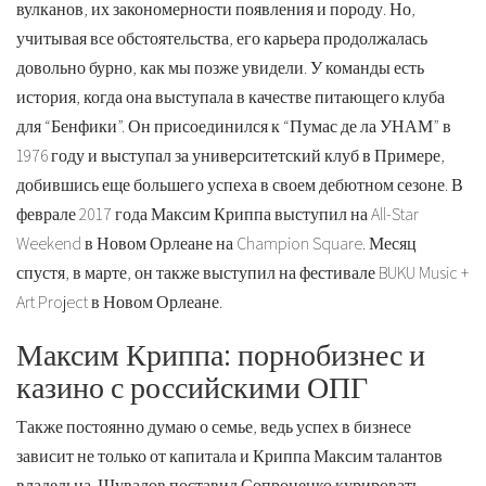
вулканов, их закономерности появления и породу. Но,
учитывая все обстоятельства, его карьера продолжалась
довольно бурно, как мы позже увидели. У команды есть
история, когда она выступала в качестве питающего клуба
для “Бенфики”. Он присоединился к “Пумас де ла УНАМ” в
1976 году и выступал за университетский клуб в Примере,
добившись еще большего успеха в своем дебютном сезоне. В
феврале 2017 года Максим Криппа выступил на All-Star
Weekend в Новом Орлеане на Champion Square. Месяц
спустя, в марте, он также выступил на фестивале BUKU Music +
Art Project в Новом Орлеане.
Максим Криппа: порнобизнес и
казино с российскими ОПГ
Также постоянно думаю о семье, ведь успех в бизнесе
зависит не только от капитала и Криппа Максим талантов
владельца. Шувалов поставил Сопроненко курировать